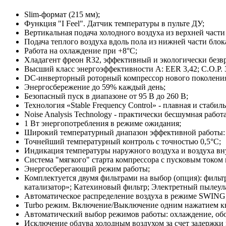
Slim-формат (215 мм);
Функция "I Feel". Датчик температуры в пульте 
Вертикальная подача холодного воздуха из верхне
Подача теплого воздуха вдоль пола из нижней части блок
Работа на охлаждение при +8°C;
Хладагент фреон R32, эффективный и экологичес
Высший класс энергоэффективности А: EER 3,42; C.O.P. 3
DC-инверторный роторный компрессор нового по
Энергосбережение до 59% каждый день;
Безопасный пуск в диапазоне от 95 В до 260 В;
Технология «Stable Frequency Control» - плавная и с
Noise Analysis Technology - практически бесшумная 
1 Вт энергопотребления в режиме ожидания;
Широкий температурный диапазон эффективной работ
Точнейший температурный контроль с точностью 0,5°C;
Индикация температуры наружного воздуха и воздух
Система "мягкого" старта компрессора с пусковым током
Энергосберегающий режим работы;
Комплектуется двумя фильтрами на выбор (опция): филь
катализатор»; Катехиновый фильтр; Электретный пылеу
Автоматическое распределение воздуха в режиме SWING
Turbo режим. Включение/Выключение одним нажатием кн
Автоматический выбор режимов работы: охлаждение, обо
Исключение обдува холодным воздухом за счет задержки 