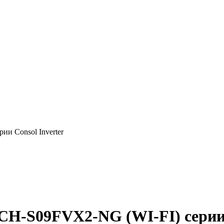
и Consol Inverter
H-S09FVX2-NG (WI-FI) серии C