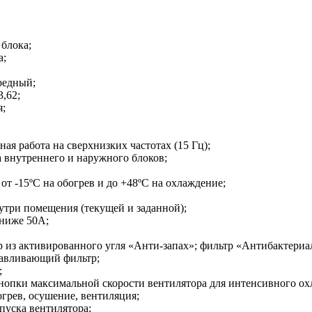
ДУ;
й части блока;
а;
ки безвредный;
,62;
коления;
табильная работа на сверхнизких частотах (15 Гц);
работа внутреннего и наружного блоков;
ы: от -15ºС на обогрев и до +48ºС на охлаждение;
а внутри помещения (текущей и заданной);
 ниже 50А;
тр из активированного угля «Анти-запах»; фильтр «Антибактер
лавливающий фильтр;
;
опки максимальной скорости вентилятора для интенсивного охл
грев, осушение, вентиляция;
пуска вентилятора;