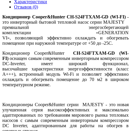
Характеристики
Отзывов (0)
Кондиционер Cooper&Hunter CH-S24FTXAM-GD
(WI-FI)
-
это инверторный бытовой тепловой насос серии MAJESTY
премиальной энергосберегающей
комплектации «GENERATION
VI», позволяющий эффективно охлаждать и обогревать
помещение при наружной температуре от +50 до -25С.
Кондиционер Cooper&Hunter
CH-S24FTXAM-GD (WI-
FI)
оснащен самым современным инверторным компрессором
DC-Inverter, имеет широкий функционал,
высочайшие характеристики энергоэффективности (класс
А+++), встроенный модуль Wi-Fi и позволяет эффективно
охлаждать и обогревать помещение до 70 м2 в широком
температурном режиме.
Кондиционеры Cooper&Hunter серии MAJESTY - это новая
улучшенная серия высокоэффективных и максимально
адаптированных по требованиям мирововго рынка тепловых
насосов с самым современным инверторным компрессором
DC Inverter, адаптированным для работы на обогрев в
северных странах.