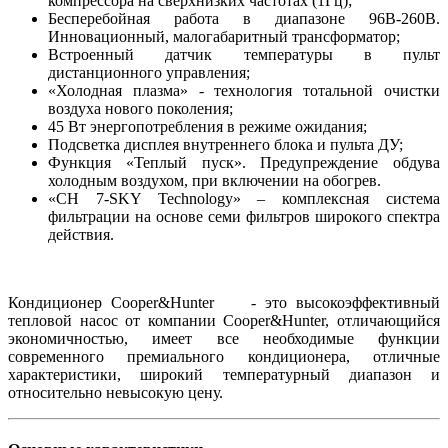
компрессора на сверхнизких частотах (1Гц);
Бесперебойная работа в диапазоне 96В-260В.
Инновационный, малогабаритный трансформатор;
Встроенный датчик температуры в пульт
дистанционного управления;
«Холодная плазма» - технология тотальной очистки
воздуха нового поколения;
45 Вт энергопотребления в режиме ожидания;
Подсветка дисплея внутреннего блока и пульта ДУ;
Функция «Теплый пуск». Предупреждение обдува
холодным воздухом, при включении на обогрев.
«CH 7-SKY Technology» – комплексная система
фильтрации на основе семи фильтров широкого спектра
действия.
Кондиционер Cooper&Hunter - это высокоэффективный
тепловой насос от компании Cooper&Hunter, отличающийся
экономичностью, имеет все необходимые функции
современного премиального кондиционера, отличные
характеристики, широкий температурный диапазон и
относительно невысокую цену.