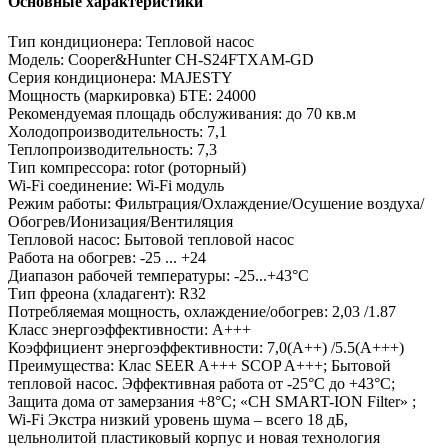
Основные характеристики
Тип кондиционера:
Тепловой насос
Модель:
Cooper&Hunter CH-S24FTXAM-GD
Серия кондиционера:
MAJESTY
Мощность (маркировка) БТЕ:
24000
Рекомендуемая площадь обслуживания:
до 70 кв.м
Холодопроизводительность:
7,1
Теплопроизводительность:
7,3
Тип компрессора:
rotor (роторный)
Wi-Fi соединение:
Wi-Fi модуль
Режим работы:
Фильтрация/Охлаждение/Осушение воздуха/
Обогрев/Ионизация/Вентиляция
Тепловой насос:
Бытовой тепловой насоc
Работа на обогрев:
-25 ... +24
Диапазон рабочей температуры:
-25...+43°C
Тип фреона (хладагент):
R32
Потребляемая мощность, охлаждение/обогрев:
2,03 /1.87
Класс энергоэффективности:
А+++
Коэффициент энергоэффективности:
7,0(А++) /5.5(А+++)
Преимущества:
Клас SEER A+++ SCOP A+++; Бытовой
тепловой насос. Эффективная работа от -25°С до +43°C;
Защита дома от замерзания +8°C; «CH SMART-ION Filter» ;
Wi-Fi Экстра низкий уровень шума – всего 18 дБ,
цельнолитой пластиковый корпус и новая технология