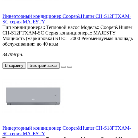
Инверторный кондиционер Cooper&Hunter CH-S12FTXAM-
SC серия MAJESTY
Тип кондиционера::
Тепловой насос
Модель::
Cooper&Hunter
CH-S12FTXAM-SC
Серия кондиционера::
MAJESTY
Мощность (маркировка) БТЕ::
12000
Рекомендуемая площадь
обслуживания::
до 40 кв.м
34799грн.
В корзину
Быстрый заказ
Инверторный кондиционер Cooper&Hunter CH-S18FTXAM-
SC серия MAJESTY