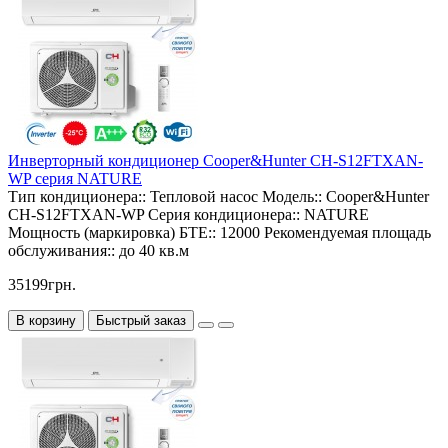
Инверторный кондиционер Cooper&Hunter CH-S12FTXAN-
WP серия NATURE
Тип кондиционера::
Тепловой насос
Модель::
Cooper&Hunter
CH-S12FTXAN-WP
Серия кондиционера::
NATURE
Мощность (маркировка) БТЕ::
12000
Рекомендуемая площадь
обслуживания::
до 40 кв.м
35199грн.
В корзину
Быстрый заказ