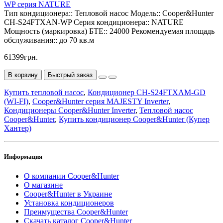
WP серия NATURE
Тип кондиционера::
Тепловой насос
Модель::
Cooper&Hunter
CH-S24FTXAN-WP
Серия кондиционера::
NATURE
Мощность (маркировка) БТЕ::
24000
Рекомендуемая площадь
обслуживания::
до 70 кв.м
61399грн.
В корзину
Быстрый заказ
Купить тепловой насос
,
Кондиционер CH-S24FTXAM-GD
(WI-FI)
,
Cooper&Hunter серия MAJESTY Inverter
,
Кондиционеры Cooper&Hunter Inverter
,
Тепловой насос
Cooper&Hunter
,
Купить кондиционер Cooper&Hunter (Купер
Хантер)
Информация
О компании Cooper&Hunter
О магазине
Cooper&Hunter в Украине
Установка кондиционеров
Преимущества Cooper&Hunter
Скачать каталог Cooper&Hunter