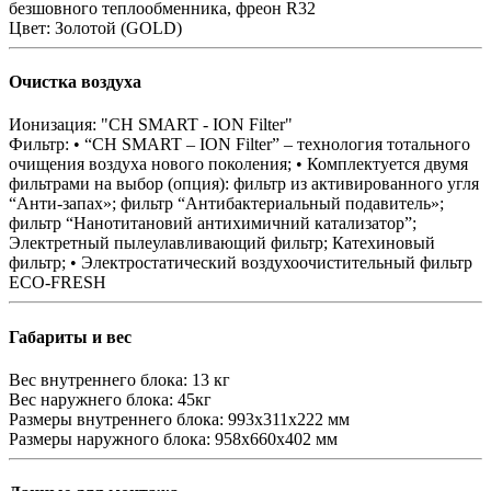
безшовного теплообменника, фреон R32
Цвет:
Золотой (GOLD)
Очистка воздуха
Ионизация:
"CH SMART - ION Filter"
Фильтр:
• “CH SMART – ION Filter” – технология тотального
очищения воздуха нового поколения; • Комплектуется двумя
фильтрами на выбор (опция): фильтр из активированного угля
“Анти-запах»; фильтр “Антибактериальный подавитель»;
фильтр “Нанотитановий антихимичний катализатор”;
Электретный пылеулавливающий фильтр; Катехиновый
фильтр; • Электростатический воздухоочистительный фильтр
ЕСО-FRESH
Габариты и вес
Вес внутреннего блока:
13 кг
Вес наружнего блока:
45кг
Размеры внутреннего блока:
993x311x222 мм
Размеры наружного блока:
958x660x402 мм