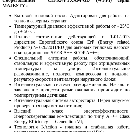
Cooper&Hunter
CH-S24FTXAM-GD (WI-FI) серия
MAJESTY :
Бытовой тепловой насос. Адаптирован для работы на
тепло в северных странах;
Температурный диапазон эффективной работы от - 25°С
до + 50°С;
Полное соответствие действующей c 1-01-2013
директиве Европейского союза ErP (Energy related
Products) № 626/2011/EU для бытовых тепловых насосов
и кондиционеров SEER A++ SCOP A+++;
Специальный алгоритм работы, обеспечивающий
стабильную и эффективную работу при отрицательных
температурах на улице. Интеллектуальное
размораживание, подогрев компрессора и поддона,
регулятор скорости вентилятора наружного блока;
Интеллектуальная система размораживания. Начало и
завершение процесса размораживания происходит по
температурным датчикам;
Интеллектуальная система авторестарта. Перед запуском
проверяются параметры питания;
Высший класс энергоэффективности.
Энергосберегающая комплектация по типу A+++ Class
Energy Efficiency — Generation VI;
Технология I-Action - плавная и стабильная работа