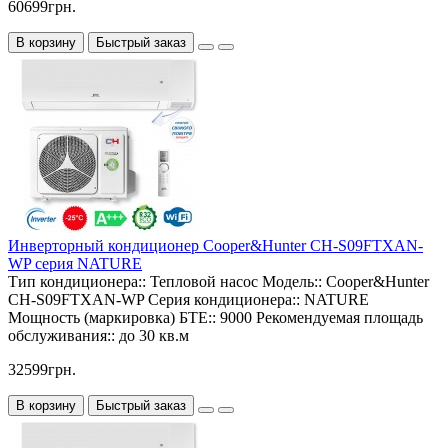
60699грн.
В корзину
Быстрый заказ
Инверторный кондиционер Cooper&Hunter CH-S09FTXAN-
WP серия NATURE
Тип кондиционера::
Тепловой насос
Модель::
Cooper&Hunter
CH-S09FTXAN-WP
Серия кондиционера::
NATURE
Мощность (маркировка) БТЕ::
9000
Рекомендуемая площадь
обслуживания::
до 30 кв.м
32599грн.
В корзину
Быстрый заказ