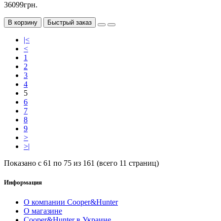
36099грн.
В корзину
Быстрый заказ
|<
<
1
2
3
4
5
6
7
8
9
>
>|
Показано с 61 по 75 из 161 (всего 11 страниц)
Информация
О компании Cooper&Hunter
О магазине
Cooper&Hunter в Украине