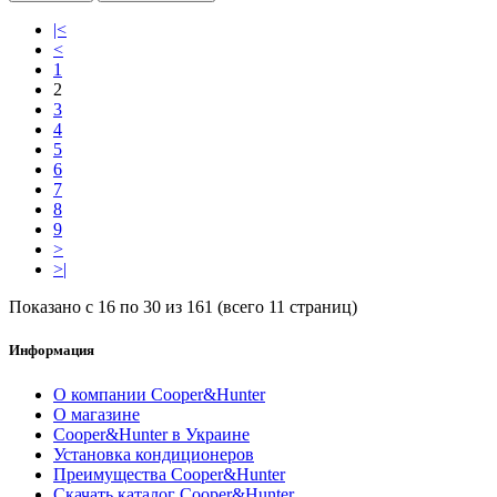
|<
<
1
2
3
4
5
6
7
8
9
>
>|
Показано с 16 по 30 из 161 (всего 11 страниц)
Информация
О компании Cooper&Hunter
О магазине
Cooper&Hunter в Украине
Установка кондиционеров
Преимущества Cooper&Hunter
Скачать каталог Cooper&Hunter