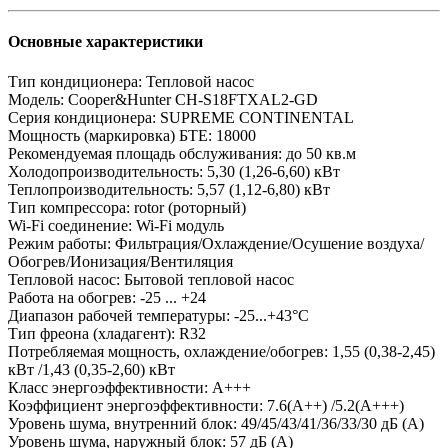
Основные характеристики
Тип кондиционера:
Тепловой насос
Модель:
Cooper&Hunter CH-S18FTXAL2-GD
Серия кондиционера:
SUPREME CONTINENTAL
Мощность (маркировка) БТЕ:
18000
Рекомендуемая площадь обслуживания:
до 50 кв.м
Холодопроизводительность:
5,30 (1,26-6,60) кВт
Теплопроизводительность:
5,57 (1,12-6,80) кВт
Тип компрессора:
rotor (роторный)
Wi-Fi соединение:
Wi-Fi модуль
Режим работы:
Фильтрация/Охлаждение/Осушение воздуха/
Обогрев/Ионизация/Вентиляция
Тепловой насос:
Бытовой тепловой насоc
Работа на обогрев:
-25 ... +24
Диапазон рабочей температуры:
-25...+43°C
Тип фреона (хладагент):
R32
Потребляемая мощность, охлаждение/обогрев:
1,55 (0,38-2,45)
кВт /1,43 (0,35-2,60) кВт
Класс энергоэффективности:
А+++
Коэффициент энергоэффективности:
7.6(А++) /5.2(А+++)
Уровень шума, внутренний блок:
49/45/43/41/36/33/30 дБ (А)
Уровень шума, наружный блок:
57 дБ (А)