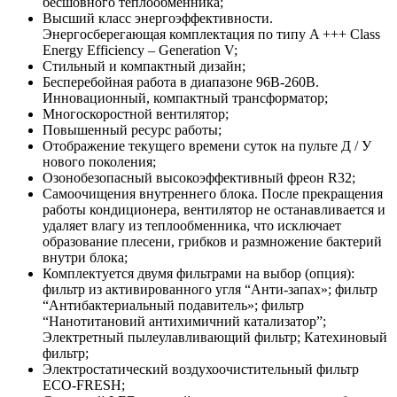
бесшовного теплообменника;
Высший класс энергоэффективности.
Энергосберегающая комплектация по типу A +++ Class
Energy Efficiency – Generation V;
Стильный и компактный дизайн;
Бесперебойная работа в диапазоне 96В-260В.
Инновационный, компактный трансформатор;
Многоскоростной вентилятор;
Повышенный ресурс работы;
Отображение текущего времени суток на пульте Д / У
нового поколения;
Озонобезопасный высокоэффективный фреон R32;
Самоочищения внутреннего блока. После прекращения
работы кондиционера, вентилятор не останавливается и
удаляет влагу из теплообменника, что исключает
образование плесени, грибков и размножение бактерий
внутри блока;
Комплектуется двумя фильтрами на выбор (опция):
фильтр из активированного угля “Анти-запах»; фильтр
“Антибактериальный подавитель»; фильтр
“Нанотитановий антихимичний катализатор”;
Электретный пылеулавливающий фильтр; Катехиновый
фильтр;
Электростатический воздухоочистительный фильтр
ЕСО-FRESH;