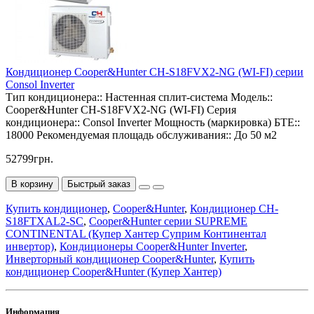
Кондиционер Cooper&Hunter CH-S18FVX2-NG (WI-FI) серии
Consol Inverter
Тип кондиционера::
Настенная сплит-система
Модель::
Cooper&Hunter CH-S18FVX2-NG (WI-FI)
Серия
кондиционера::
Consol Inverter
Мощность (маркировка) БТЕ::
18000
Рекомендуемая площадь обслуживания::
До 50 м2
52799грн.
В корзину
Быстрый заказ
Купить кондиционер
,
Cooper&Hunter
,
Кондиционер CH-
S18FTXAL2-SC
,
Cooper&Hunter серии SUPREME
CONTINENTAL (Купер Хантер Суприм Континентал
инвертор)
,
Кондиционеры Cooper&Hunter Inverter
,
Инверторный кондиционер Cooper&Hunter
,
Купить
кондиционер Cooper&Hunter (Купер Хантер)
Информация