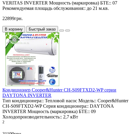
VERITAS INVERTER
Мощность (маркировка) БТЕ::
07
Рекомендуемая площадь обслуживания::
до 21 м.кв.
22899грн.
В корзину
Быстрый заказ
Кондиционер Cooper&Hunter CH-S09FTXD2-WP серии
DAYTONA INVERTER
Тип кондиционера::
Тепловой насос
Модель::
Cooper&Hunter
CH-S09FTXD2-WP
Серия кондиционера::
DAYTONA
INVERTER
Мощность (маркировка) БТЕ::
09
Холодопроизводительность::
2,7 кВт
2
31199грн.