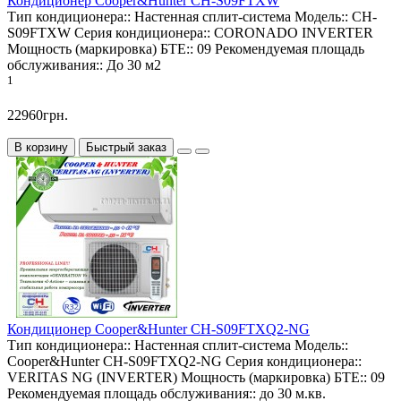
Кондиционер Cooper&Hunter CH-S09FTXW
Тип кондиционера::
Настенная сплит-система
Модель::
CH-
S09FTXW
Серия кондиционера::
CORONADO INVERTER
Мощность (маркировка) БТЕ::
09
Рекомендуемая площадь
обслуживания::
До 30 м2
1
22960грн.
В корзину
Быстрый заказ
Кондиционер Cooper&Hunter CH-S09FTXQ2-NG
Тип кондиционера::
Настенная сплит-система
Модель::
Cooper&Hunter CH-S09FTXQ2-NG
Серия кондиционера::
VERITAS NG (INVERTER)
Мощность (маркировка) БТЕ::
09
Рекомендуемая площадь обслуживания::
до 30 м.кв.