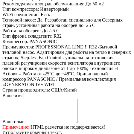
Рекомендуемая площадь обслуживания:
До 50 м2
Тип компрессора:
Инверторный
Wi-Fi соединение:
Есть
Тепловой насос:
Да. Разработан специально для Северных
стран, устойчивая работа на обогрев до -25 С
Работа на обогрев:
До -25 С
Тип фреона (хладагент):
R32
Компрессор:
PANASONIC
Преимущества:
PROFESSIONAL LINE!!! R32 /Бытовой
тепловой насос. Адаптирован для работы на тепло в северных
странах; Step-less Fan Control - уникальная технология
плавной регулировки скорости вентилятора внутреннего
блока в широком диапазоне от 1 до 100%; Технология «I-
Action» – Работа от -25°C до +48°C, Оригинальный
компрессор PANASONIC / Премиальная комплектация
«GENERATON IV» WIFI
Страна производитель:
США/Китай
Ваше имя
Ваш отзыв
Примечание:
HTML разметка не поддерживается!
Используйте обычный текст.