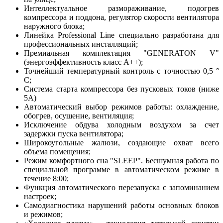
Интеллектуальное размораживание, подогрев
компрессора и поддона, регулятор скорости вентилятора
наружного блока;
Линейка Professional Line специально разработана для
профессиональных инсталляций;
Премиальная комплектация "GENERATON V"
(энергоэффективность класс А++);
Точнейший температурный контроль с точностью 0,5 °
C;
Система старта компрессора без пусковых токов (ниже
5А)
Автоматический выбор режимов работы: охлаждение,
обогрев, осушение, вентиляция;
Исключение обдува холодным воздухом за счет
задержки пуска вентилятора;
Широкоугольные жалюзи, создающие охват всего
объема помещения;
Режим комфортного сна "SLЕЕР". Бесшумная работа по
специальной программе в автоматическом режиме в
течение 8:00;
Функция автоматического перезапуска с запоминанием
настроек;
Самодиагностика нарушений работы основных блоков
и режимов;