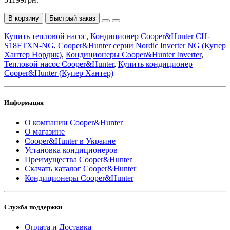
В корзину
Быстрый заказ
Купить тепловой насос
,
Кондиционер Cooper&Hunter CH-
S18FTXN-NG
,
Cooper&Hunter серии Nordic Inverter NG (Купер
Хантер Нордик)
,
Кондиционеры Cooper&Hunter Inverter
,
Тепловой насос Cooper&Hunter
,
Купить кондиционер
Cooper&Hunter (Купер Хантер)
Информация
О компании Cooper&Hunter
О магазине
Cooper&Hunter в Украине
Установка кондиционеров
Преимущества Cooper&Hunter
Скачать каталог Cooper&Hunter
Кондиционеры Cooper&Hunter
Служба поддержки
Оплата и Доставка