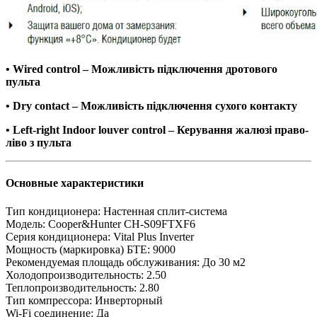
• Wired control – Можливість підключення дротового
пульта
• Dry contact – Можливість підключення сухого контакту
• Left-right Indoor louver control – Керування жалюзі право-
ліво з пульта
Основные характеристики
Тип кондиционера:
Настенная сплит-система
Модель:
Cooper&Hunter CH-S09FTXF6
Серия кондиционера:
Vital Plus Inverter
Мощность (маркировка) БТЕ:
9000
Рекомендуемая площадь обслуживания:
До 30 м2
Холодопроизводительность:
2.50
Теплопроизводительность:
2.80
Тип компрессора:
Инверторный
Wi-Fi соединение:
Да