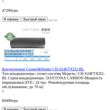
1
47299грн.
В корзину
Быстрый заказ
Кондиционер Cooper&Hunter CH-S24FTXD2-BL
Тип кондиционера::
сплит-система
Модель::
CH-S24FTXD2-
BL
Серия кондиционера::
DAYTONA CARBON
Мощность
(маркировка) БТЕ::
24 тыс.
Рекомендуемая площадь
обслуживания::
до 70 м2
2
60499грн.
В корзину
Быстрый заказ