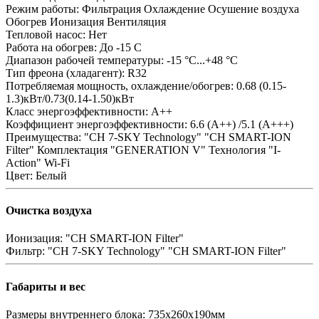
Режим работы:
Фильтрация Охлаждение Осушение воздуха
Обогрев Ионизация Вентиляция
Тепловой насос:
Нет
Работа на обогрев:
До -15 С
Диапазон рабочей температуры:
-15 °C...+48 °C
Тип фреона (хладагент):
R32
Потребляемая мощность, охлаждение/обогрев:
0.68 (0.15-
1.3)кВт/0.73(0.14-1.50)кВт
Класс энергоэффективности:
А++
Коэффициент энергоэффективности:
6.6 (А++) /5.1 (А+++)
Преимущества:
"CH 7-SKY Technology" "CH SMART-ION
Filter" Комплектация "GENERATION V" Технология "I-
Action" Wi-Fi
Цвет:
Белый
Очистка воздуха
Ионизация:
"CH SMART-ION Filter"
Фильтр:
"CH 7-SKY Technology" "CH SMART-ION Filter"
Габариты и вес
Размеры внутреннего блока:
735x260x190мм