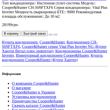
Тип кондиционера::
Настенная сплит-система
Модель::
Cooper&Hunter CH-S09FTXF6
Серия кондиционера::
Vital Plus
Inverter
Мощность (маркировка) БТЕ::
9000
Рекомендуемая
площадь обслуживания::
До 30 м2
28199грн.
В корзину
Быстрый заказ
Купить кондиционер
,
Cooper&Hunter
,
Кондиционер CH-
S09FTXF6
,
Cooper&Hunter серии Vital Plus Inverter NG (Купер
Хантер Витал плюс инвертор)
,
Кондиционеры Cooper&Hunter
Inverter
,
Инверторный кондиционер Cooper&Hunter
,
Купить
кондиционер Cooper&Hunter (Купер Хантер)
Информация
О компании Cooper&Hunter
О магазине
Cooper&Hunter в Украине
Установка кондиционеров
Преимущества Cooper&Hunter
Скачать каталог Cooper&Hunter
Кондиционеры Cooper&Hunter