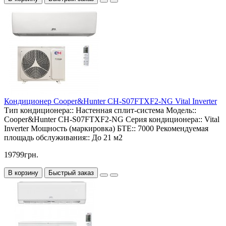
Кондиционер Cooper&Hunter CH-S07FTXF2-NG Vital Inverter
Тип кондиционера::
Настенная сплит-система
Модель::
Cooper&Hunter CH-S07FTXF2-NG
Серия кондиционера::
Vital
Inverter
Мощность (маркировка) БТЕ::
7000
Рекомендуемая
площадь обслуживания::
До 21 м2
19799грн.
В корзину
Быстрый заказ