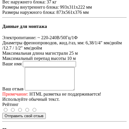
Вес наружнего блока:
37 кг
Размеры внутреннего блока:
993x311x222 мм
Размеры наружного блока:
873x561x376 мм
Данные для монтажа
Электропитание:
~ 220-240В/50Гц/1Ф
Диаметры фреонопроводов, жид./газ, мм:
6,38/1/4" мм/дюйм
/12.7 / 1/2" мм/дюйм
Максимальная длина магистрали
25 м
Максимальный перепад высоты
10 м
Ваше имя
Ваш отзыв
Примечание:
HTML разметка не поддерживается!
Используйте обычный текст.
Рейтинг
Отправить свой отзыв