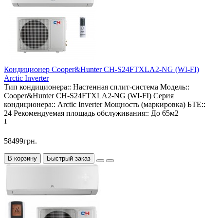
Кондиционер Cooper&Hunter CH-S24FTXLA2-NG (WI-FI)
Arctic Inverter
Тип кондиционера::
Настенная сплит-система
Модель::
Cooper&Hunter CH-S24FTXLA2-NG (WI-FI)
Серия
кондиционера::
Arctic Inverter
Мощность (маркировка) БТЕ::
24
Рекомендуемая площадь обслуживания::
До 65м2
1
58499грн.
В корзину
Быстрый заказ