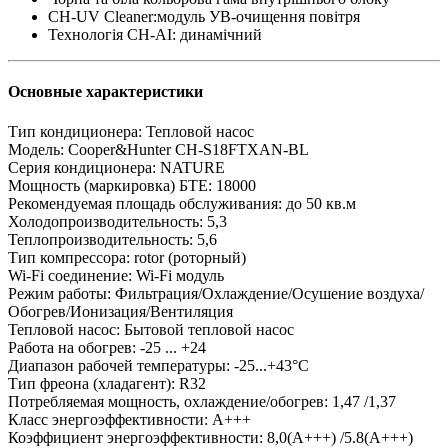
CH-UV Cleaner:модуль УВ-очищення повітря
Технологія CH-AI: динамічний
Основные характеристики
Тип кондиционера:
Тепловой насос
Модель:
Cooper&Hunter CH-S18FTXAN-BL
Серия кондиционера:
NATURE
Мощность (маркировка) БТЕ:
18000
Рекомендуемая площадь обслуживания:
до 50 кв.м
Холодопроизводительность:
5,3
Теплопроизводительность:
5,6
Тип компрессора:
rotor (роторный)
Wi-Fi соединение:
Wi-Fi модуль
Режим работы:
Фильтрация/Охлаждение/Осушение воздуха/
Обогрев/Ионизация/Вентиляция
Тепловой насос:
Бытовой тепловой насоc
Работа на обогрев:
-25 ... +24
Диапазон рабочей температуры:
-25...+43°C
Тип фреона (хладагент):
R32
Потребляемая мощность, охлаждение/обогрев:
1,47 /1,37
Класс энергоэффективности:
А+++
Коэффициент энергоэффективности:
8,0(А+++) /5.8(А+++)