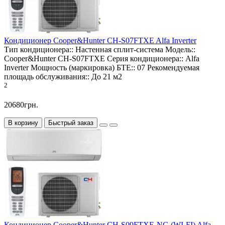
Кондиционер Cooper&Hunter CH-S07FTXE Alfa Inverter
Тип кондиционера::
Настенная сплит-система
Модель::
Cooper&Hunter CH-S07FTXE
Серия кондиционера::
Alfa
Inverter
Мощность (маркировка) БТЕ::
07
Рекомендуемая
площадь обслуживания::
До 21 м2
2
20680грн.
В корзину
Быстрый заказ
Кондиционер Cooper&Hunter CH-S09FTXE-NG (WI-FI) Alfa