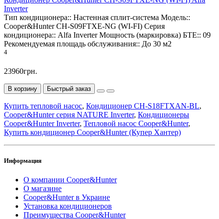
Inverter
Тип кондиционера::
Настенная сплит-система
Модель::
Cooper&Hunter CH-S09FTXE-NG (WI-FI)
Серия
кондиционера::
Alfa Inverter
Мощность (маркировка) БТЕ::
09
Рекомендуемая площадь обслуживания::
До 30 м2
4
23960грн.
В корзину
Быстрый заказ
Купить тепловой насос
,
Кондиционер CH-S18FTXAN-BL
,
Cooper&Hunter серия NATURE Inverter
,
Кондиционеры
Cooper&Hunter Inverter
,
Тепловой насос Cooper&Hunter
,
Купить кондиционер Cooper&Hunter (Купер Хантер)
Информация
О компании Cooper&Hunter
О магазине
Cooper&Hunter в Украине
Установка кондиционеров
Преимущества Cooper&Hunter