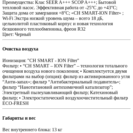
Преимущества:
Клас SEER A+++ SCOP A+++; Бытовой
тепловой насос. Эффективная работа от -25°С до +43°C;
Защита дома от замерзания +8°C; «CH SMART-ION Filter» ;
Wi-Fi Экстра низкий уровень шума – всего 18 дБ,
цельнолитой пластиковый корпус и новая технология
безшовного теплообменника, фреон R32
Цвет:
Черный
Очистка воздуха
Ионизация:
"CH SMART - ION Filter"
Фильтр:
• “CH SMART – ION Filter” – технология тотального
очищения воздуха нового поколения; • Комплектуется двумя
фильтрами на выбор (опция): фильтр из активированного угля
“Анти-запах»; фильтр “Антибактериальный подавитель»;
фильтр “Нанотитановий антихимичний катализатор”;
Электретный пылеулавливающий фильтр; Катехиновый
фильтр; • Электростатический воздухоочистительный фильтр
ЕСО-FRESH
Габариты и вес
Вес внутреннего блока:
13 кг