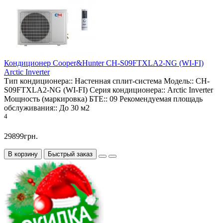
Кондиционер Cooper&Hunter CH-S09FTXLA2-NG (WI-FI)
Arctic Inverter
Тип кондиционера::
Настенная сплит-система
Модель::
CH-
S09FTXLA2-NG (WI-FI)
Серия кондиционера::
Arctic Inverter
Мощность (маркировка) БТЕ::
09
Рекомендуемая площадь
обслуживания::
До 30 м2
4
29899грн.
В корзину
Быстрый заказ