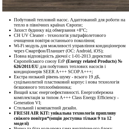
Побутовий тепловий насос. Адаптований для роботи на
тепло в північних країнах Європи;
Захист будинку від обмерзання +8°C;
CH UV Cleaner - технологія ультрафіолетового
очищення повітря останнього покоління;
Wi-Fi модуль для можливості управління кондиціонером
через Смартфон/Планшет (ОС: Android, iOS);
Повна відповідність діючої c 1-01-2013 директиві
Європейського союзу ErP
(Energy related Products) №
626/2011/EU
для побутових теплових насосів і
кондиціонерів SEER A+++ SCOP A+++;
Екстра низький рівень шуму - всього 19 дБ,
суцільнолитий пластиковий корпус і нова технологія
безшовного теплообмінника;
Вищий клас енергоефективності. Енергозбережна
комплектація за типом A+++ Class Energy Efficiency -
Generation VI;
Стильний і компактний дизайн.
FRESH AIR KIT: унікальна технологія припливу
свіжого повітря*(опція доступна тільки 9 та 12
моделі)
Чорна та біла кольорова гама внутрішнього блоку