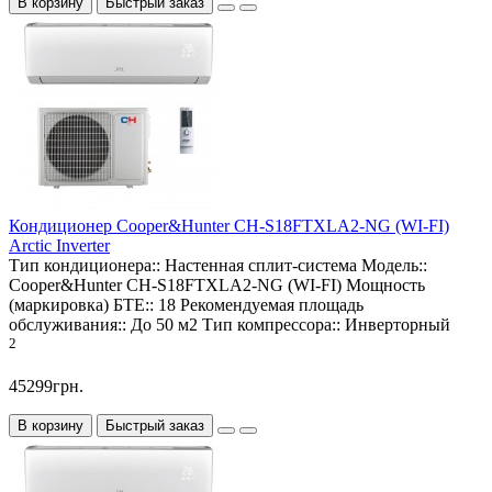
В корзину
Быстрый заказ
Кондиционер Cooper&Hunter CH-S18FTXLA2-NG (WI-FI)
Arctic Inverter
Тип кондиционера::
Настенная сплит-система
Модель::
Cooper&Hunter CH-S18FTXLA2-NG (WI-FI)
Мощность
(маркировка) БТЕ::
18
Рекомендуемая площадь
обслуживания::
До 50 м2
Тип компрессора::
Инверторный
2
45299грн.
В корзину
Быстрый заказ