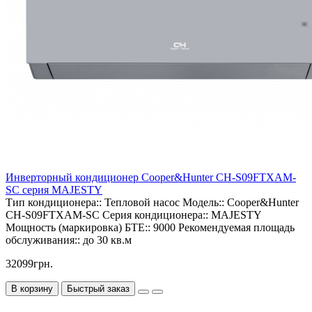
Инверторный кондиционер Cooper&Hunter CH-S09FTXAM-
SC серия MAJESTY
Тип кондиционера::
Тепловой насос
Модель::
Cooper&Hunter
CH-S09FTXAM-SC
Серия кондиционера::
MAJESTY
Мощность (маркировка) БТЕ::
9000
Рекомендуемая площадь
обслуживания::
до 30 кв.м
32099грн.
В корзину
Быстрый заказ