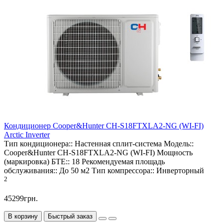
Кондиционер Cooper&Hunter CH-S18FTXLA2-NG (WI-FI)
Arctic Inverter
Тип кондиционера::
Настенная сплит-система
Модель::
Cooper&Hunter CH-S18FTXLA2-NG (WI-FI)
Мощность
(маркировка) БТЕ::
18
Рекомендуемая площадь
обслуживания::
До 50 м2
Тип компрессора::
Инверторный
2
45299грн.
В корзину
Быстрый заказ