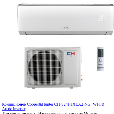
Кондиционер Cooper&Hunter CH-S24FTXLA2-NG (WI-FI)
Arctic Inverter
Тип кондиционера::
Настенная сплит-система
Модель::