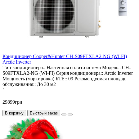
Кондиционер Cooper&Hunter CH-S09FTXLA2-NG (WI-FI)
Arctic Inverter
Тип кондиционера::
Настенная сплит-система
Модель::
CH-
S09FTXLA2-NG (WI-FI)
Серия кондиционера::
Arctic Inverter
Мощность (маркировка) БТЕ::
09
Рекомендуемая площадь
обслуживания::
До 30 м2
4
29899грн.
В корзину
Быстрый заказ