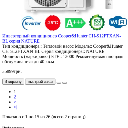
Инверторный кондиционер Cooper&Hunter CH-S12FTXAN-
BL серия NATURE
Тип кондиционера::
Тепловой насос
Модель::
Cooper&Hunter
CH-S12FTXAN-BL
Серия кондиционера::
NATURE
Мощность (маркировка) БТЕ::
12000
Рекомендуемая площадь
обслуживания::
до 40 кв.м
35899грн.
В корзину
Быстрый заказ
1
2
>
>|
Показано с 1 по 15 из 26 (всего 2 страниц)
Информация