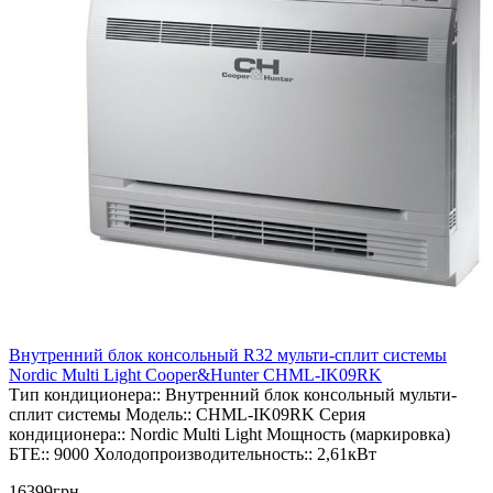
Внутренний блок консольный R32 мульти-сплит системы
Nordic Multi Light Cooper&Hunter CHML-IK09RK
Тип кондиционера::
Внутренний блок консольный мульти-
сплит системы
Модель::
CHML-IK09RK
Серия
кондиционера::
Nordic Multi Light
Мощность (маркировка)
БТЕ::
9000
Холодопроизводительность::
2,61кВт
16399грн.