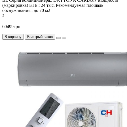
BL
Серия кондиционера::
DAYTONA CARBON
Мощность
(маркировка) БТЕ::
24 тыс.
Рекомендуемая площадь
обслуживания::
до 70 м2
2
60499грн.
В корзину
Быстрый заказ