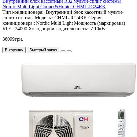
Внутренний блок кассетный R32 мульти-сплит системы
Nordic Multi Light Cooper&Hunter CHML-IC24RK
Тип кондиционера::
Внутренний блок кассетный мульти-
сплит системы
Модель::
CHML-IC24RK
Серия
кондиционера::
Nordic Multi Light
Мощность (маркировка)
БТЕ::
24000
Холодопроизводительность::
7.10кВт
36099грн.
В корзину
Быстрый заказ