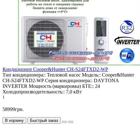
Кондиционер Cooper&Hunter CH-S24FTXD2-WP
Тип кондиционера::
Тепловой насос
Модель::
Cooper&Hunter
CH-S24FTXD2-WP
Серия кондиционера::
DAYTONA
INVERTER
Мощность (маркировка) БТЕ::
24
Холодопроизводительность::
7,0 кВт
1
58999грн.
В корзину
Быстрый заказ