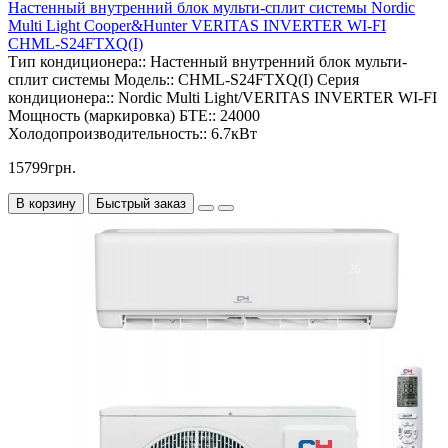
Настенный внутренний блок мульти-сплит системы Nordic
Multi Light Cooper&Hunter VERITAS INVERTER WI-FI
CHML-S24FTXQ(I)
Тип кондиционера::
Настенный внутренний блок мульти-
сплит системы
Модель::
CHML-S24FTXQ(I)
Серия
кондиционера::
Nordic Multi Light/VERITAS INVERTER WI-FI
Мощность (маркировка) БТЕ::
24000
Холодопроизводительность::
6.7кВт
15799грн.
В корзину
Быстрый заказ