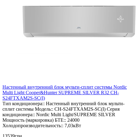
Настенный внутренний блок мульти-сплит системы Nordic
Multi Light Cooper&Hunter SUPREME SILVER R32 CH-
S24FTXAM2S-SC(I)
Тип кондиционера::
Настенный внутренний блок мульти-
сплит системы
Модель::
CH-S24FTXAM2S-SC(I)
Серия
кондиционера::
Nordic Multi Light/SUPREME SILVER
Мощность (маркировка) БТЕ::
24000
Холодопроизводительность::
7,03кВт
13539грн.