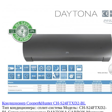
Кондиционер Cooper&Hunter CH-S24FTXD2-BL
Тип кондиционера::
сплит-система
Модель::
CH-S24FTXD2-