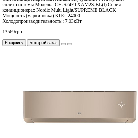
сплит системы
Модель::
CH-S24FTXAM2S-BL(I)
Серия
кондиционера::
Nordic Multi Light/SUPREME BLACK
Мощность (маркировка) БТЕ::
24000
Холодопроизводительность::
7,03кВт
13569грн.
В корзину
Быстрый заказ