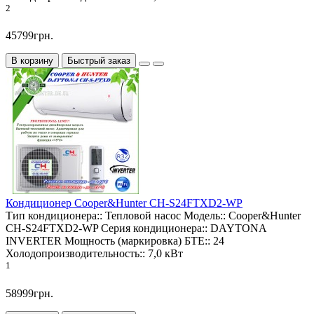
2
45799грн.
В корзину
Быстрый заказ
Кондиционер Cooper&Hunter CH-S24FTXD2-WP
Тип кондиционера::
Тепловой насос
Модель::
Cooper&Hunter
CH-S24FTXD2-WP
Серия кондиционера::
DAYTONA
INVERTER
Мощность (маркировка) БТЕ::
24
Холодопроизводительность::
7,0 кВт
1
58999грн.