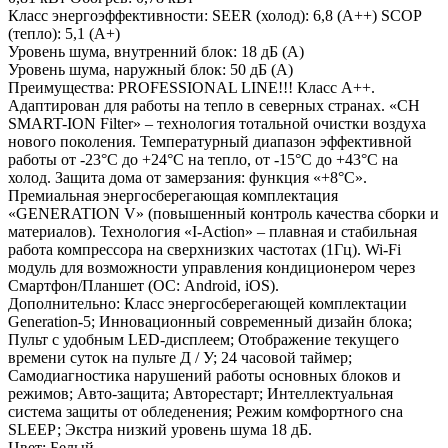
Класс энергоэффективности:
SEER (холод): 6,8 (А++) SCOP
(тепло): 5,1 (А+)
Уровень шума, внутренний блок:
18 дБ (А)
Уровень шума, наружный блок:
50 дБ (А)
Преимущества:
PROFESSIONAL LINE!!! Класс А++.
Адаптирован для работы на тепло в северных странах. «CH
SMART-ION Filter» – технология тотальной очистки воздуха
нового поколения. Температурный диапазон эффективной
работы от -23°C до +24°C на тепло, от -15°C до +43°C на
холод. Защита дома от замерзания: функция «+8°С».
Премиальная энергосберегающая комплектация
«GENERATION V» (повышенный контроль качества сборки и
материалов). Технология «I-Action» – плавная и стабильная
работа компрессора на сверхнизких частотах (1Гц). Wi-Fi
модуль для возможности управления кондиционером через
Смартфон/Планшет (ОС: Android, iOS).
Дополнительно:
Класс энергосберегающей комплектации
Generation-5; Инновационный современный дизайн блока;
Пульт с удобным LED-дисплеем; Отображение текущего
времени суток на пульте Д / У; 24 часовой таймер;
Самодиагностика нарушений работы основных блоков и
режимов; Авто-защита; Авторестарт; Интеллектуальная
система защиты от обледенения; Режим комфортного сна
SLЕЕР; Экстра низкий уровень шума 18 дБ.
Цвет:
Белый