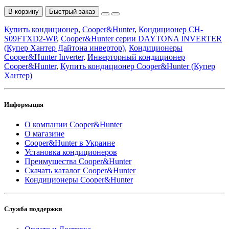
В корзину
Быстрый заказ
Купить кондиционер
,
Cooper&Hunter
,
Кондиционер CH-
S09FTXD2-WP
,
Cooper&Hunter серии DAYTONA INVERTER
(Купер Хантер Дайтона инвертор)
,
Кондиционеры
Cooper&Hunter Inverter
,
Инверторный кондиционер
Cooper&Hunter
,
Купить кондиционер Cooper&Hunter (Купер
Хантер)
Информация
О компании Cooper&Hunter
О магазине
Cooper&Hunter в Украине
Установка кондиционеров
Преимущества Cooper&Hunter
Скачать каталог Cooper&Hunter
Кондиционеры Cooper&Hunter
Служба поддержки