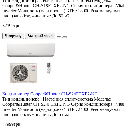
Тип кондиционера::
Настенная сплит-система
Модель::
Cooper&Hunter CH-S18FTXF2-NG
Серия кондиционера::
Vital
Inverter
Мощность (маркировка) БТЕ::
18000
Рекомендуемая
площадь обслуживания::
До 50 м2
32599грн.
В корзину
Быстрый заказ
Кондиционер Cooper&Hunter CH-S24FTXF2-NG
Тип кондиционера::
Настенная сплит-система
Модель::
Cooper&Hunter CH-S24FTXF2-NG
Серия кондиционера::
Vital
Inverter
Мощность (маркировка) БТЕ::
24000
Рекомендуемая
площадь обслуживания::
До 65 м2
47999грн.