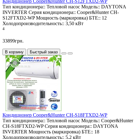
Кондиционер Cooper&Hunter CH-S12FTXD2-WP
Тип кондиционера::
Тепловой насос
Модель::
DAYTONA
INVERTER
Серия кондиционера::
Cooper&Hunter CH-
S12FTXD2-WP
Мощность (маркировка) БТЕ::
12
Холодопроизводительность::
3,50 кВт
4
33899грн.
В корзину
Быстрый заказ
Кондиционер Cooper&Hunter CH-S18FTXD2-WP
Тип кондиционера::
Тепловой насос
Модель::
Cooper&Hunter
CH-S18FTXD2-WP
Серия кондиционера::
DAYTONA
INVERTER
Мощность (маркировка) БТЕ::
18
Холодопроизводительность::
5,2 кВт