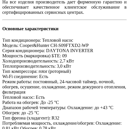
На все изделия производитель дает фирменную гарантию и
обеспечивает качественное клиентское обслуживание в
сертифицированных сервисных центрах.
Основные характеристики
Тип кондиционера:
Тепловой насос
Модель:
Cooper&Hunter CH-S09FTXD2-WP
Серия кондиционера:
DAYTONA INVERTER
Мощность (маркировка) БТЕ:
09
Холодопроизводительность:
2,7 кВт
Теплопроизводительность:
3,0 кВт
Тип компрессора:
rotor (роторный)
Wi-Fi соединение:
Есть
Режим работы:
постоянный, 24-часовой таймер, ночной,
обогрев, осушение, охлаждение, режим дежурного отопления,
фильтрация
Тепловой насос:
Есть
Работа на обогрев:
До -25 °C
Диапазон рабочей температуры:
Охлаждение: до +43 °C
Обогрев: до -25 °C
Тип фреона (хладагент):
R32
Потребляемая мощность, охлаждение/обогрев:
Охлаждение:
0,81 кВт Обогрев: 0,78 кВт