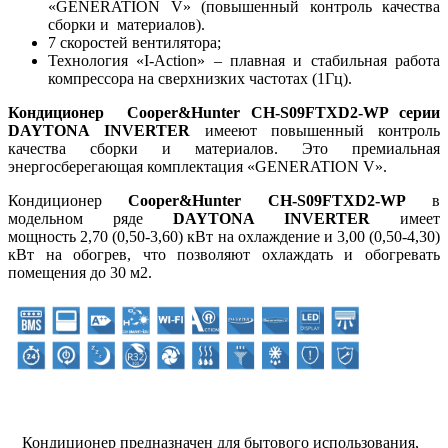
«GENERATION V» (повышенный контроль качества
сборки и материалов).
7 скоростей вентилятора;
Технология «I-Action» – плавная и стабильная работа
компрессора на сверхнизких частотах (1Гц).
Кондиционер Cooper&Hunter CH-S09FTXD2-WP серии
DAYTONA
INVERTER
имееют повышенный контроль
качества сборки и материалов. Это премиальная
энергосберегающая комплектация «GENERATION V».
Кондиционер
Cooper&Hunter CH-S09FTXD2-WP
в
модельном ряде
DAYTONA
INVERTER
имеет
мощность 2,70 (0,50-3,60) кВт на охлаждение и 3,00 (0,50-4,30)
кВт на обогрев, что позволяют охлаждать и обогревать
помещения до 30 м2.
Кондиционер предназначен для бытового использования,