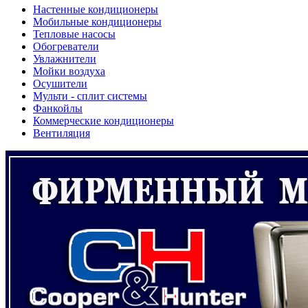
Настенные кондиционеры
Мобильные кондиционеры
Тепловые насосы
Обогреватели
Увлажнители
Мойки воздуха
Осушители
Мульти - сплит системы
Фанкойлы
Коммерческие кондиционеры
Вентиляция